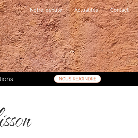
Notre identité
Actualités
Contact
tions
NOUS REJOINDRE
isson