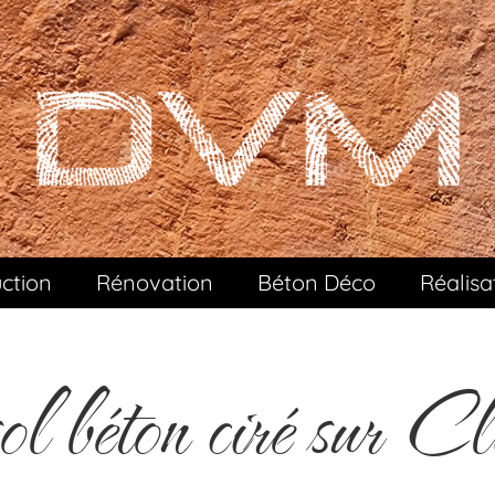
ction
Rénovation
Béton Déco
Réalisa
l béton ciré sur Cl