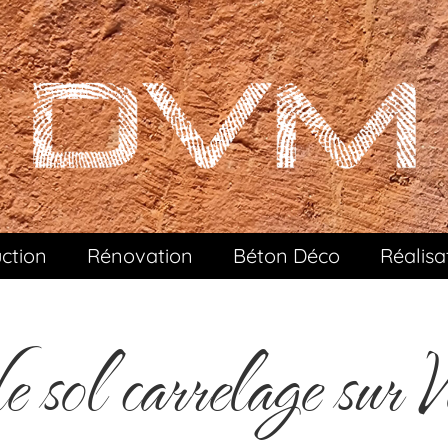
ction
Rénovation
Béton Déco
Réalisa
 sol carrelage sur V