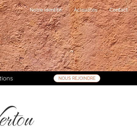
Notre identité
Actualités
Contact
tions
NOUS REJOINDRE
ertou