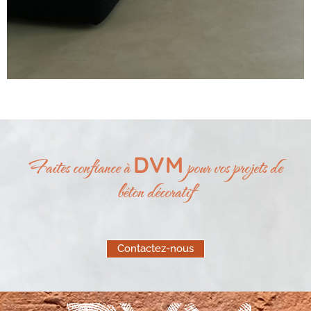
DVM
Faites confiance à
pour vos projets de
béton décoratif
Contactez-nous