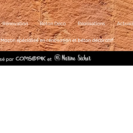
Rénovation
Béton Déco
Réalisations
Actuali
 Maçon spécialisé en rénovation et béton décoratif
isé par
et